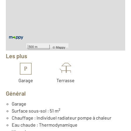
2
Surface totale : 145,6 m
2
Surface habitable : 105,6 m
2
Surface terrain : 850 m
Nombre de pièces : 4
[Voir le détail]
Équipements
500 m
©
Mappy
Les plus
P
Garage
Terrasse
Général
Garage
2
Surface sous-sol : 51 m
Chauffage : Individuel radiateur pompe à chaleur
Eau chaude : Thermodynamique