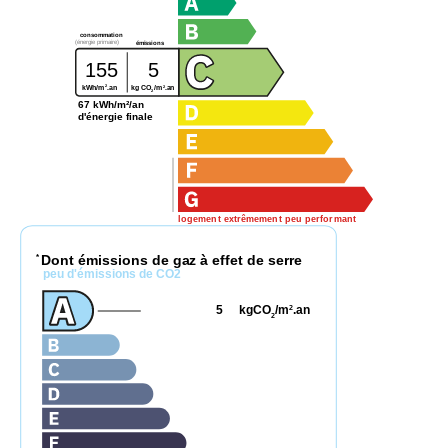
consommation
(énergie primaire)
émissions
155
5
2
2
kg CO
/m
.an
kWh/m
.an
2
67 kWh/m²/an
d'énergie finale
logement extrêmement peu performant
Dont émissions de gaz à effet de serre
*
peu d'émissions de CO2
5
kgCO
/m
.an
2
2