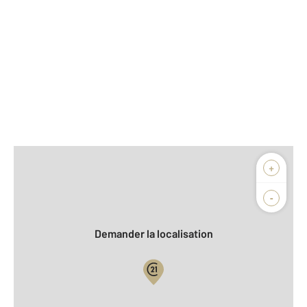
Afficher sur la carte :
+
Agence
Biens vendus
-
Demander la localisation
Vue globale