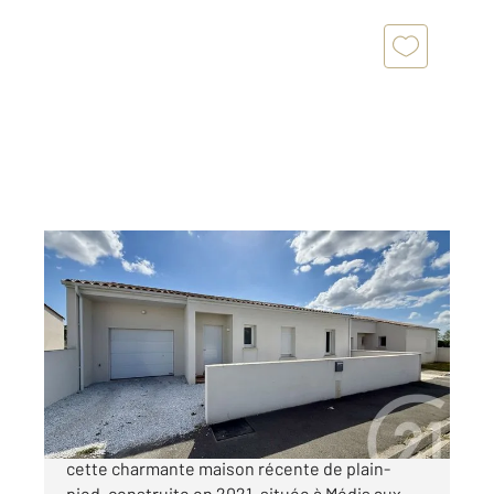
ROYAN 17
2
110 m
, 4 pièces
Ref : 353
Maison à vendre
315 000 €
Century 21 l'Agence de la Seudre vous propose
cette charmante maison récente de plain-
pied, construite en 2021, située à Médis aux