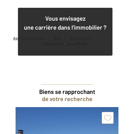
1
Vous envisagez
une carrière dans l'immobilier ?
Agence immobilière
Vente
Vente maison
Découvrir nos offres
Biens se rapprochant
de votre recherche