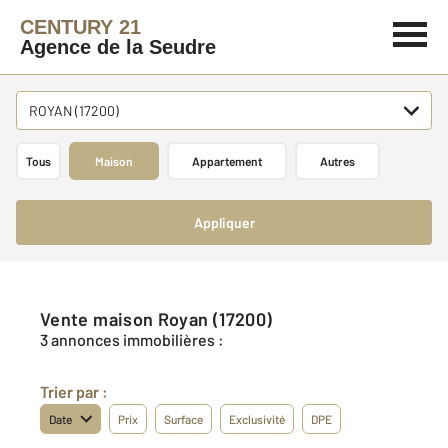
CENTURY 21
Agence de la Seudre
ROYAN (17200)
Tous
Maison
Appartement
Autres
Appliquer
Vente maison Royan (17200)
3 annonces immobilières :
Trier par :
Date
Prix
Surface
Exclusivité
DPE