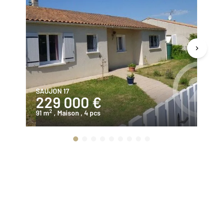
SAUJON 17
ST
229 000 €
4
2
91 m
, Maison
, 4 pcs
12